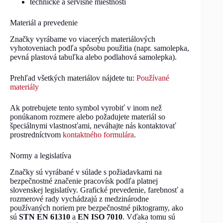
technické a servisné miestnosti
Materiál a prevedenie
Značky vyrábame vo viacerých materiálových
vyhotoveniach podľa spôsobu použitia (napr. samolepka,
pevná plastová tabuľka alebo podlahová samolepka).
Prehľad všetkých materiálov nájdete tu:
Používané
materiály
Ak potrebujete tento symbol vyrobiť v inom než
ponúkanom rozmere alebo požadujete materiál so
špeciálnymi vlastnosťami, neváhajte nás kontaktovať
prostredníctvom
kontaktného formulára
.
Normy a legislatíva
Značky sú vyrábané v súlade s požiadavkami na
bezpečnostné značenie pracovísk podľa platnej
slovenskej legislatívy. Grafické prevedenie, farebnosť a
rozmerové rady vychádzajú z medzinárodne
používaných noriem pre bezpečnostné piktogramy, ako
sú
STN EN 61310
a
EN ISO 7010
. Vďaka tomu sú