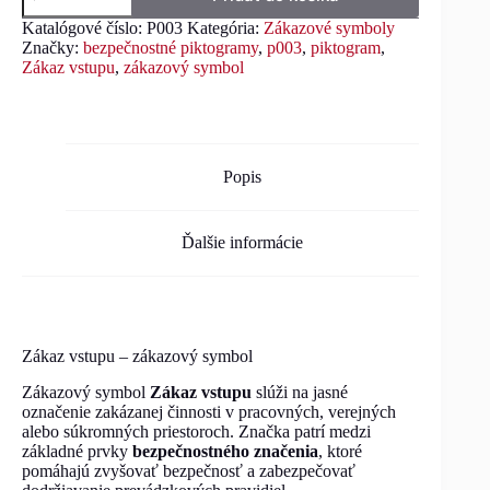
Katalógové číslo:
P003
Kategória:
Zákazové symboly
Značky:
bezpečnostné piktogramy
,
p003
,
piktogram
,
Zákaz vstupu
,
zákazový symbol
Popis
Ďalšie informácie
Zákaz vstupu – zákazový symbol
Zákazový symbol
Zákaz vstupu
slúži na jasné
označenie zakázanej činnosti v pracovných, verejných
alebo súkromných priestoroch. Značka patrí medzi
základné prvky
bezpečnostného značenia
, ktoré
pomáhajú zvyšovať bezpečnosť a zabezpečovať