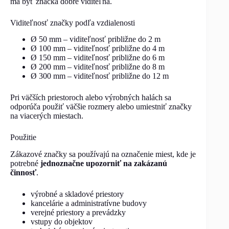
má byť značka dobre viditeľná.
Viditeľnosť značky podľa vzdialenosti
Ø 50 mm – viditeľnosť približne do 2 m
Ø 100 mm – viditeľnosť približne do 4 m
Ø 150 mm – viditeľnosť približne do 6 m
Ø 200 mm – viditeľnosť približne do 8 m
Ø 300 mm – viditeľnosť približne do 12 m
Pri väčších priestoroch alebo výrobných halách sa
odporúča použiť väčšie rozmery alebo umiestniť značky
na viacerých miestach.
Použitie
Zákazové značky sa používajú na označenie miest, kde je
potrebné
jednoznačne upozorniť na zakázanú
činnosť
.
výrobné a skladové priestory
kancelárie a administratívne budovy
verejné priestory a prevádzky
vstupy do objektov