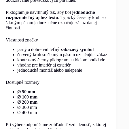
dodržiavanie prevádzkových pravidiel.
Piktogram je navrhnutý tak, aby bol
jednoducho
rozpoznateľný aj bez textu
. Typický červený kruh so
šikmým pásom jednoznačne označuje zákaz danej
činnosti.
Vlastnosti značky
jasný a dobre viditeľný
zákazový symbol
červený kruh so šikmým pásom označujúci zákaz
kontrastný čierny piktogram na bielom podklade
vhodné pre interiér aj exteriér
jednoduchá montáž alebo nalepenie
Dostupné rozmery
Ø 50 mm
Ø 100 mm
Ø 200 mm
Ø 300 mm
Ø 400 mm
Pri výbere odporúčame zohľadniť vzdialenosť, z ktorej